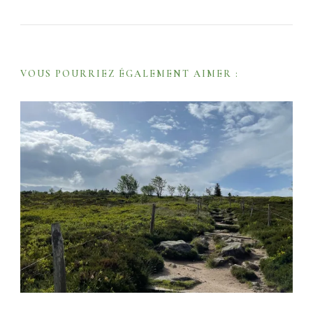
g
a
t
VOUS POURRIEZ ÉGALEMENT AIMER :
i
o
n