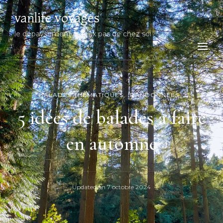
vanlife voyages
le dépaysement à deux pas de chez soi
BALADES THÉMATIQUES
RANDONNÉES
5 idées de balades à faire
en automne
Updated on
7 octobre 2024