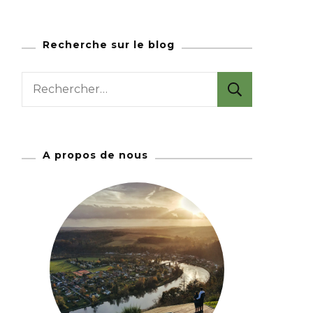
Recherche sur le blog
R
e
c
h
A propos de nous
e
r
c
h
e
r
: