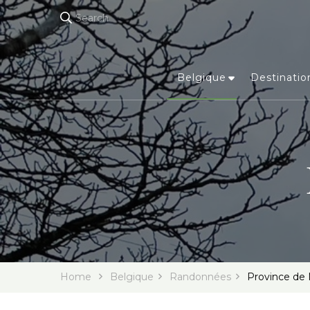
Search
Belgique
Destinatio
Home
Belgique
Randonnées
Province de