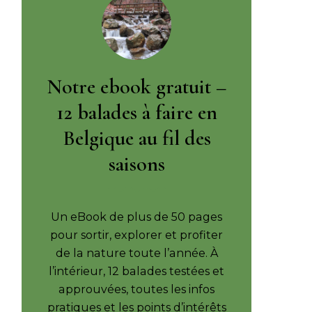
Notre ebook gratuit –
12 balades à faire en
Belgique au fil des
saisons
Un eBook de plus de 50 pages
pour sortir, explorer et profiter
de la nature toute l’année. À
l’intérieur, 12 balades testées et
approuvées, toutes les infos
pratiques et les points d’intérêts