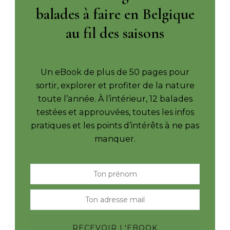
balades à faire en Belgique
au fil des saisons
Un eBook de plus de 50 pages pour
sortir, explorer et profiter de la nature
toute l’année. À l’intérieur, 12 balades
testées et approuvées, toutes les infos
pratiques et les points d’intérêts à ne pas
manquer.