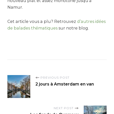
nouveau plat et assez monotone jusqu’à
Namur.
Cet article vous a plu? Retrouvez
d’autres idées
de balades thématiques
sur notre blog.
P
PREVIOUS POST
2 jours à Amsterdam en van
o
s
t
NEXT POST
N