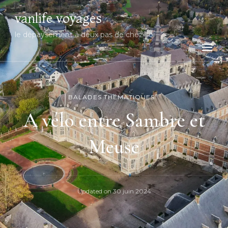
vanlife voyages
le dépaysement à deux pas de chez soi
BALADES THÉMATIQUES
A vélo entre Sambre et
Meuse
Updated on
30 juin 2024