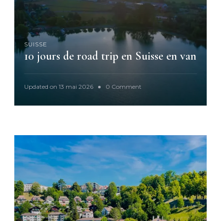
e
SUISSE
10 jours de road trip en Suisse en van
o
Updated on
13 mai 2026
0 Comment
n
1
0
j
o
u
r
s
d
e
r
o
a
d