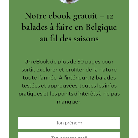
Notre ebook gratuit – 12
balades à faire en Belgique
au fil des saisons
Un eBook de plus de 50 pages pour
sortir, explorer et profiter de la nature
toute l’année. À l’intérieur, 12 balades
testées et approuvées, toutes les infos
pratiques et les points d’intérêts à ne pas
manquer.