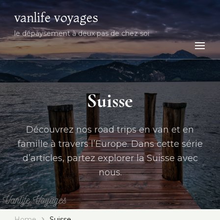
vanlife voyages
le dépaysement à deux pas de chez soi
Suisse
Découvrez nos road trips en van et en
famille à travers l’Europe. Dans cette série
d’articles, partez explorer la Suisse avec
nous.
Home
Suisse