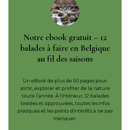
Notre ebook gratuit – 12
balades à faire en Belgique
au fil des saisons
Un eBook de plus de 50 pages pour
sortir, explorer et profiter de la nature
toute l’année. À l’intérieur, 12 balades
testées et approuvées, toutes les infos
pratiques et les points d’intérêts à ne pas
manquer.