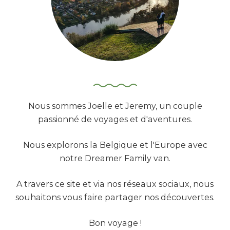
i
:
c
a
t
i
o
Nous sommes Joelle et Jeremy, un couple
n
passionné de voyages et d'aventures.
s
Nous explorons la Belgique et l'Europe avec
notre Dreamer Family van.
A travers ce site et via nos réseaux sociaux, nous
souhaitons vous faire partager nos découvertes.
Bon voyage !