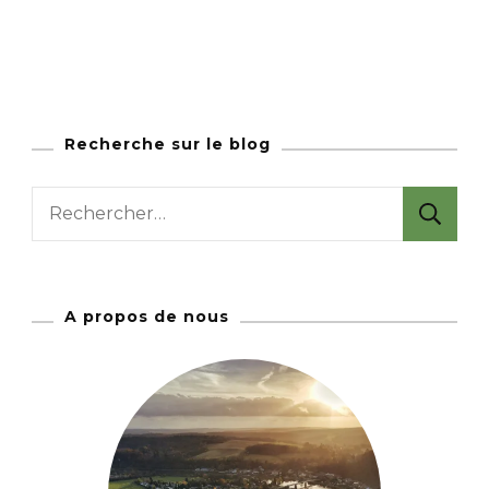
Recherche sur le blog
R
e
c
h
A propos de nous
e
r
c
h
e
r