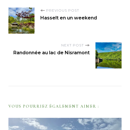
P
PREVIOUS POST
Hasselt en un weekend
o
s
t
NEXT POST
N
Randonnée au lac de Nisramont
a
v
i
g
a
t
VOUS POURRIEZ ÉGALEMENT AIMER :
i
o
n