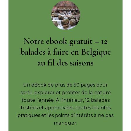
Notre ebook gratuit – 12
balades à faire en Belgique
au fil des saisons
Un eBook de plus de 50 pages pour
sortir, explorer et profiter de la nature
toute l’année. À l’intérieur, 12 balades
testées et approuvées, toutes les infos
pratiques et les points d’intérêts à ne pas
manquer.