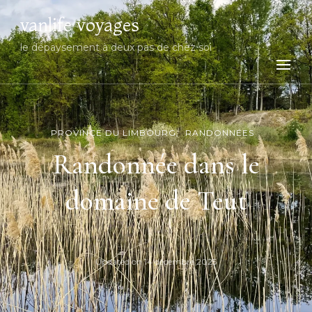
vanlife voyages
le dépaysement à deux pas de chez soi
PROVINCE DU LIMBOURG
RANDONNÉES
Randonnée dans le
domaine de Teut
Updated on
14 décembre 2025