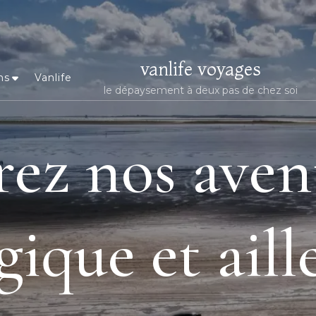
vanlife voyages
ns
Vanlife
le dépaysement à deux pas de chez soi
ez nos aven
gique et aill