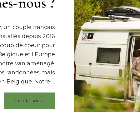
es-nous ?
 un couple français
nstallés depuis 2016
e coup de coeur pour
Belgique et l’Europe
 notre van aménagé.
nos randonnées mais
en Belgique. Notre …
Lire la suite