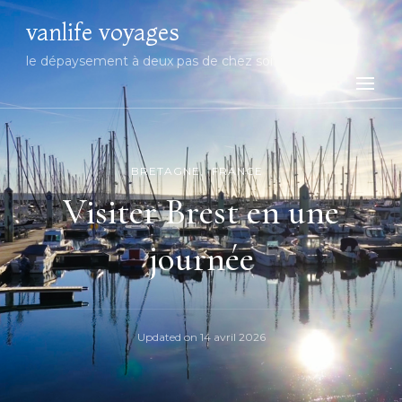
vanlife voyages
le dépaysement à deux pas de chez soi
BRETAGNE
FRANCE
Visiter Brest en une
journée
Updated on
14 avril 2026