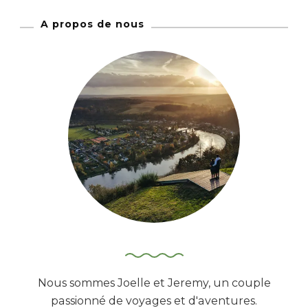
h
A propos de nous
e
r
c
h
e
r
:
Nous sommes Joelle et Jeremy, un couple
passionné de voyages et d'aventures.