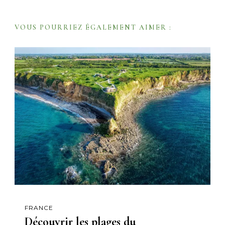
a
t
VOUS POURRIEZ ÉGALEMENT AIMER :
i
o
n
FRANCE
Découvrir les plages du