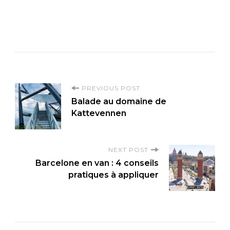
P
PREVIOUS POST
Balade au domaine de
o
Kattevennen
s
t
NEXT POST
N
Barcelone en van : 4 conseils
a
pratiques à appliquer
v
i
g