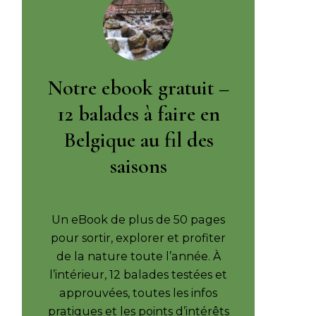
Notre ebook gratuit –
12 balades à faire en
Belgique au fil des
saisons
Un eBook de plus de 50 pages
pour sortir, explorer et profiter
de la nature toute l’année. À
l’intérieur, 12 balades testées et
approuvées, toutes les infos
pratiques et les points d’intérêts