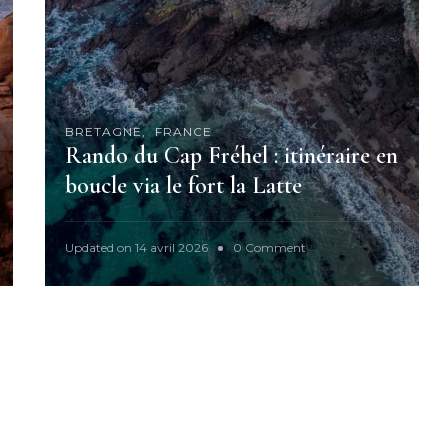
r
l
a
i
x
?
BRETAGNE
FRANCE
Rando du Cap Fréhel : itinéraire en
boucle via le fort la Latte
o
Updated on
14 avril 2026
0 Comment
n
R
a
n
d
o
d
u
C
a