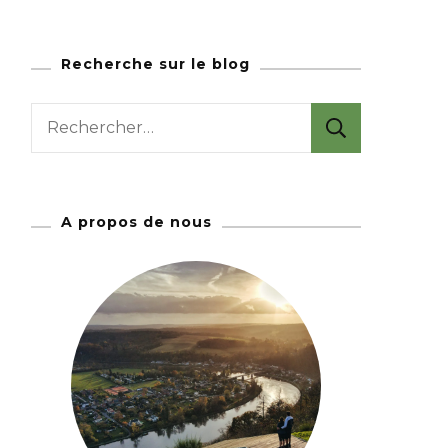
Recherche sur le blog
R
e
c
h
A propos de nous
e
r
c
h
e
r
: