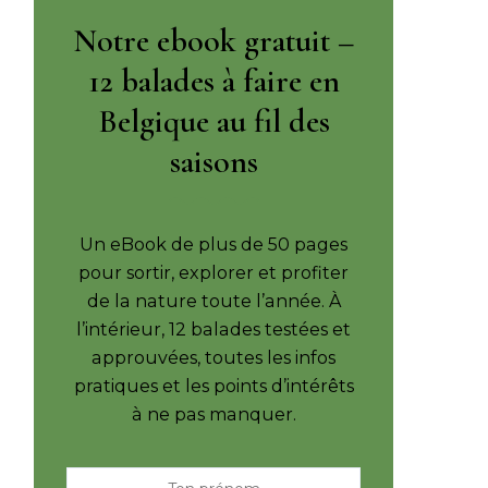
Notre ebook gratuit –
12 balades à faire en
Belgique au fil des
saisons
Un eBook de plus de 50 pages
pour sortir, explorer et profiter
de la nature toute l’année. À
l’intérieur, 12 balades testées et
approuvées, toutes les infos
pratiques et les points d’intérêts
à ne pas manquer.