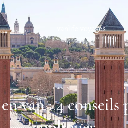
vanlife voyages
ns
Vanlife
le dépaysement à deux pas de chez soi
ESPAGNE
en van : 4 conseils 
appliquer