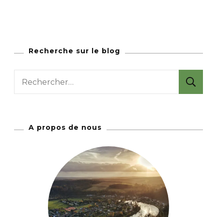
Recherche sur le blog
R
e
c
h
A propos de nous
e
r
c
h
e
r