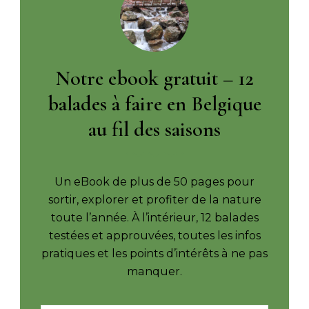
Notre ebook gratuit – 12
balades à faire en Belgique
au fil des saisons
Un eBook de plus de 50 pages pour
sortir, explorer et profiter de la nature
toute l’année. À l’intérieur, 12 balades
testées et approuvées, toutes les infos
pratiques et les points d’intérêts à ne pas
manquer.