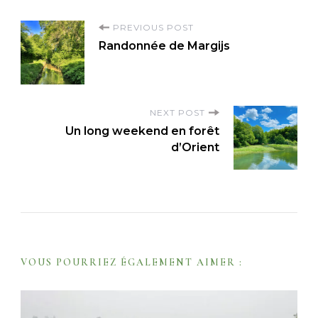
P
PREVIOUS POST
Randonnée de Margijs
o
s
t
NEXT POST
N
Un long weekend en forêt
a
d’Orient
v
i
g
a
t
VOUS POURRIEZ ÉGALEMENT AIMER :
i
o
n