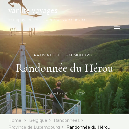
vanlife voyages
le dépaysement à deux pas de chez soi
PROVINCE DE LUXEMBOURG
Randonnée du Hérou
Updated on
30 juin 2024
Home
Belgique
Randonnées
Province de Luxembourg
Randonnée du Hérou