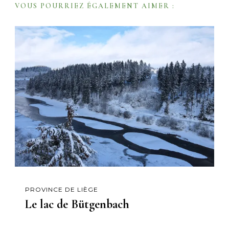
VOUS POURRIEZ ÉGALEMENT AIMER :
i
o
n
PROVINCE DE LIÈGE
Le lac de Bütgenbach