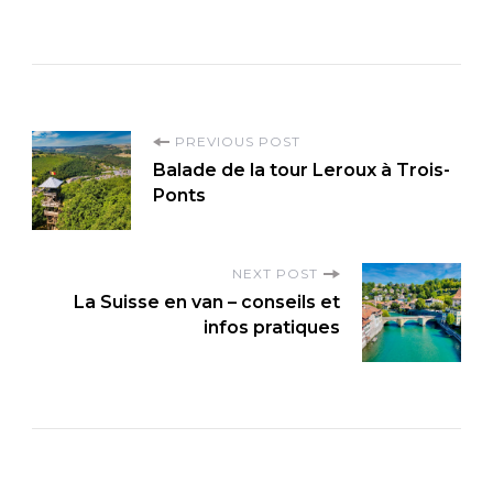
P
PREVIOUS POST
Balade de la tour Leroux à Trois-
o
Ponts
s
t
NEXT POST
N
La Suisse en van – conseils et
a
infos pratiques
v
i
g
a
t