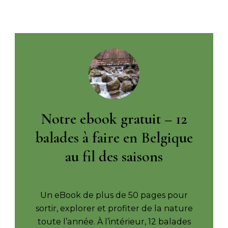
Notre ebook gratuit – 12
balades à faire en Belgique
au fil des saisons
Un eBook de plus de 50 pages pour
sortir, explorer et profiter de la nature
toute l’année. À l’intérieur, 12 balades