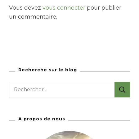
Vous devez
vous connecter
pour publier
un commentaire.
Recherche sur le blog
R
e
c
h
A propos de nous
e
r