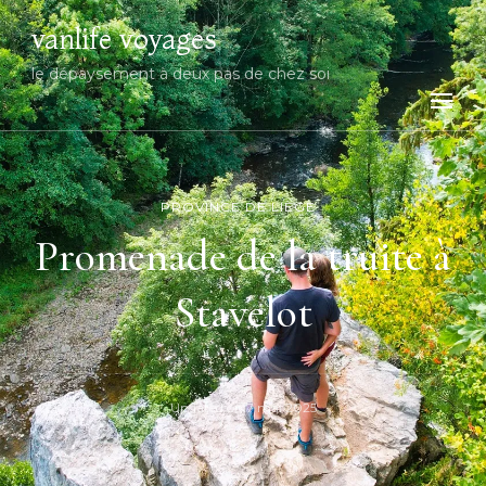
vanlife voyages
le dépaysement à deux pas de chez soi
PROVINCE DE LIÈGE
Promenade de la truite à
Stavelot
Updated on
7 mai 2025