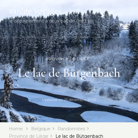
vanlife voyages
le dépaysement à deux pas de chez soi
PROVINCE DE LIÈGE
Le lac de Bütgenbach
Updated on
25 décembre 2025
Home
Belgique
Randonnées
Province de Liège
Le lac de Bütgenbach