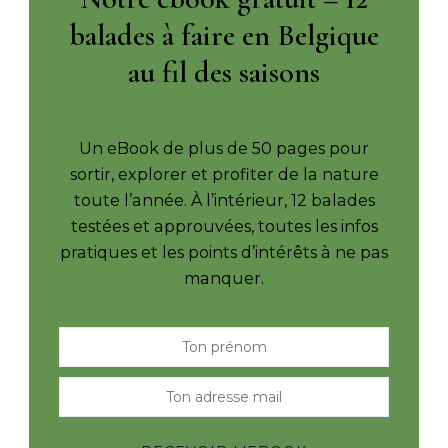
balades à faire en Belgique
au fil des saisons
Un eBook de plus de 50 pages pour
sortir, explorer et profiter de la nature
toute l’année. À l’intérieur, 12 balades
testées et approuvées, toutes les infos
pratiques et les points d’intérêts à ne pas
manquer.