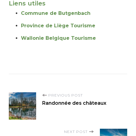
Liens utiles
Commune de Butgenbach
Province de Liège Tourisme
Wallonie Belgique Tourisme
P
PREVIOUS POST
Randonnée des châteaux
o
s
t
NEXT POST
N