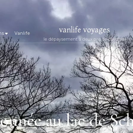
vanlife voyages
ns
Vanlife
le dépaysement à deux pas de chez soi
PROVINCE DU LIMBOURG
nnée au lac de Sc