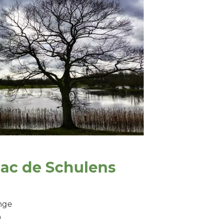
lac de Schulens
ange
n