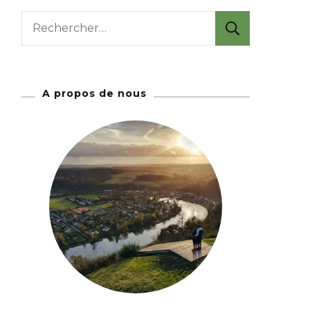
R
e
c
h
A propos de nous
e
r
c
h
e
r
: