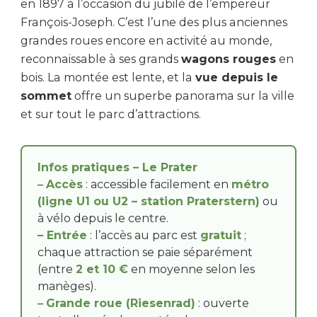
en 1897 à l’occasion du jubilé de l’empereur
François-Joseph. C’est l’une des plus anciennes
grandes roues encore en activité au monde,
reconnaissable à ses grands
wagons rouges
en
bois. La montée est lente, et la
vue depuis le
sommet
offre un superbe panorama sur la ville
et sur tout le parc d’attractions.
Infos pratiques – Le Prater
–
Accès
: accessible facilement en
métro
(ligne U1 ou U2 – station Praterstern)
ou
à vélo depuis le centre.
– Entrée
: l’accès au parc est
gratuit
;
chaque attraction se paie séparément
(entre
2 et 10 €
en moyenne selon les
manèges).
–
Grande roue (Riesenrad)
: ouverte