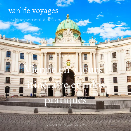
vanlife voyages
le dépaysement à deux pas de chez soi
AUTRICHE
Vienne en 3 jours :
itinéraire et infos
pratiques
Updated on
17 janvier 2026