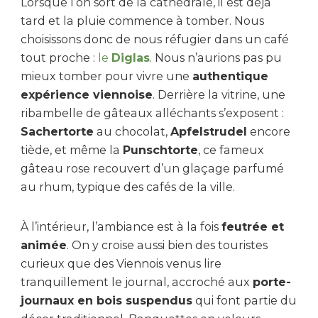
Lorsque l’on sort de la cathédrale, il est déjà
tard et la pluie commence à tomber. Nous
choisissons donc de nous réfugier dans un café
tout proche :
le
Diglas
. Nous n’aurions pas pu
mieux tomber pour vivre une
authentique
expérience viennoise
. Derrière la vitrine, une
ribambelle de gâteaux alléchants s’exposent :
Sachertorte
au chocolat,
Apfelstrudel
encore
tiède, et même la
Punschtorte
, ce fameux
gâteau rose recouvert d’un glaçage parfumé
au rhum, typique des cafés de la ville.
À l’intérieur, l’ambiance est à la fois
feutrée et
animée
. On y croise aussi bien des touristes
curieux que des Viennois venus lire
tranquillement le journal, accroché aux
porte-
journaux en bois suspendus
qui font partie du