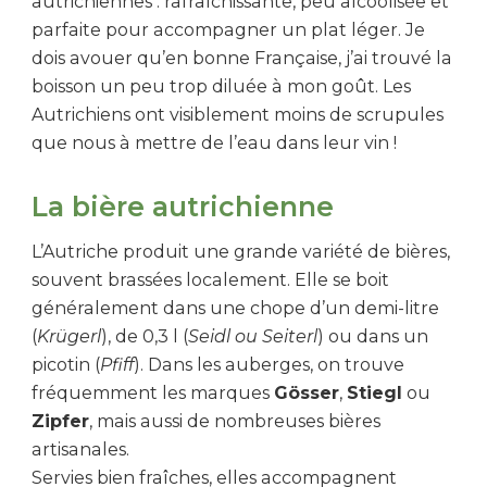
autrichiennes : rafraîchissante, peu alcoolisée et
parfaite pour accompagner un plat léger. Je
dois avouer qu’en bonne Française, j’ai trouvé la
boisson un peu trop diluée à mon goût. Les
Autrichiens ont visiblement moins de scrupules
que nous à mettre de l’eau dans leur vin !
La bière autrichienne
L’Autriche produit une grande variété de bières,
souvent brassées localement. Elle se boit
généralement dans une chope d’un demi-litre
(
Krügerl
), de 0,3 l (
Seidl ou Seiterl
) ou dans un
picotin (
Pfiff
). Dans les auberges, on trouve
fréquemment les marques
Gösser
,
Stiegl
ou
Zipfer
, mais aussi de nombreuses bières
artisanales.
Servies bien fraîches, elles accompagnent