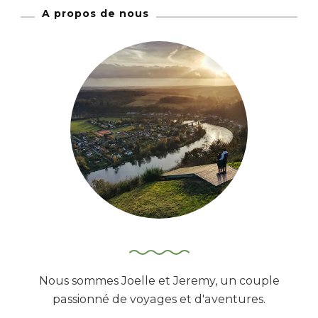
h
A propos de nous
e
r
c
h
e
r
:
Nous sommes Joelle et Jeremy, un couple
passionné de voyages et d'aventures.