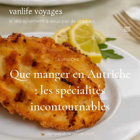
vanlife voyages
le dépaysement à deux pas de chez soi
AUTRICHE
Que manger en Autriche
: les spécialités
incontournables
Updated on
14 janvier 2026