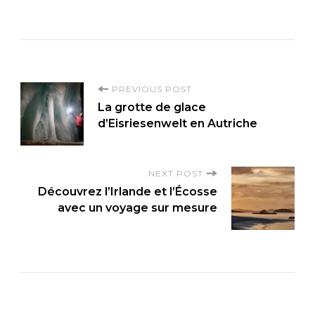
P
PREVIOUS POST
La grotte de glace
o
d’Eisriesenwelt en Autriche
s
t
NEXT POST
N
Découvrez l’Irlande et l’Écosse
a
avec un voyage sur mesure
v
i
g
a
t