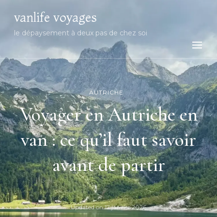
vanlife voyages
le dépaysement à deux pas de chez soi
AUTRICHE
Voyager en Autriche en
van : ce qu’il faut savoir
avant de partir
Updated on
17 janvier 2026