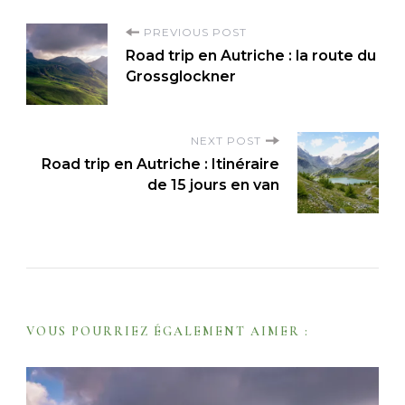
P
PREVIOUS POST
Road trip en Autriche : la route du
o
Grossglockner
s
t
NEXT POST
N
Road trip en Autriche : Itinéraire
a
de 15 jours en van
v
i
g
a
t
VOUS POURRIEZ ÉGALEMENT AIMER :
i
o
n