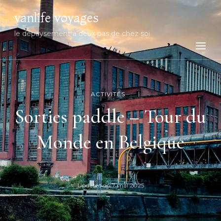
vanlife voyages
le dépaysement à deux pas de chez soi
ACTIVITÉS
Sorties paddle – Tour du
Monde en Belgique
Updated on
7 mai 2025