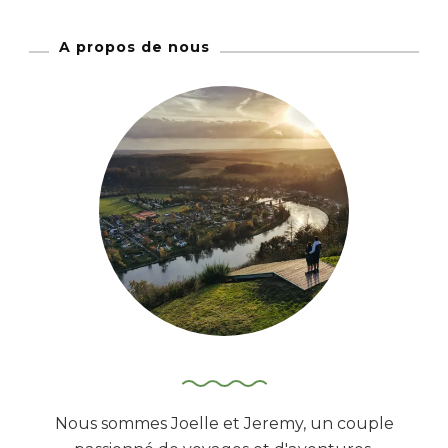
h
A propos de nous
e
r
c
h
e
r
:
Nous sommes Joelle et Jeremy, un couple