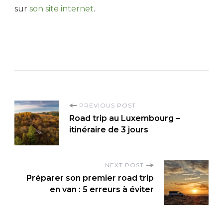
sur
son site internet
.
P
PREVIOUS POST
Road trip au Luxembourg –
o
itinéraire de 3 jours
s
t
NEXT POST
N
Préparer son premier road trip
a
en van : 5 erreurs à éviter
v
i