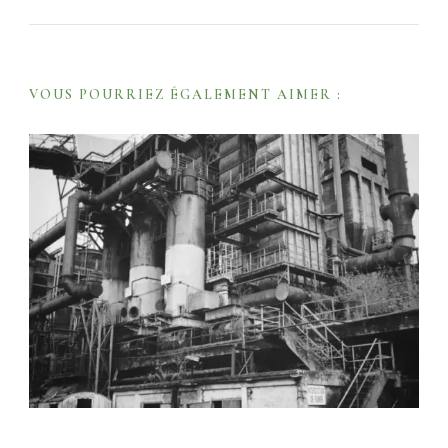
g
a
t
VOUS POURRIEZ ÉGALEMENT AIMER :
i
o
n