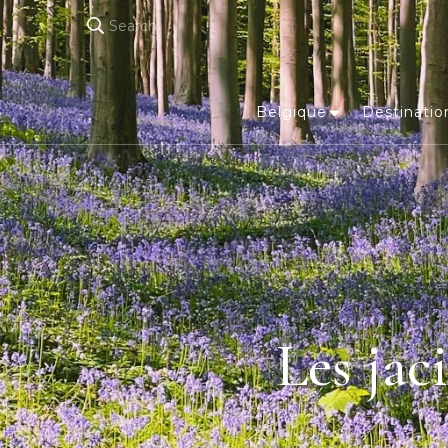
Search
Belgique
Destinatio
Les jac