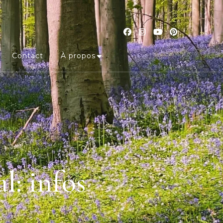
Contact
À propos
l: infos