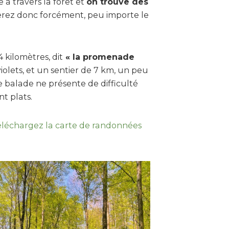
e à travers la forêt et
on trouve des
serez donc forcément, peu importe le
 kilomètres, dit
« la promenade
violets, et un sentier de 7 km, un peu
 balade ne présente de difficulté
nt plats.
éléchargez la carte de randonnées