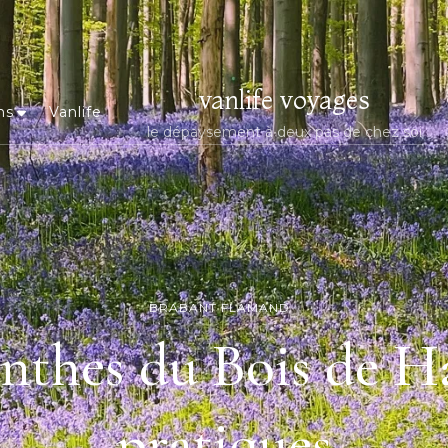
vanlife voyages
ns
Vanlife
le dépaysement à deux pas de chez soi
BRABANT FLAMAND
inthes du Bois de Ha
pratiques