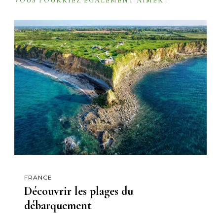
VOUS POURRIEZ ÉGALEMENT AIMER :
i
o
n
FRANCE
Découvrir les plages du
débarquement