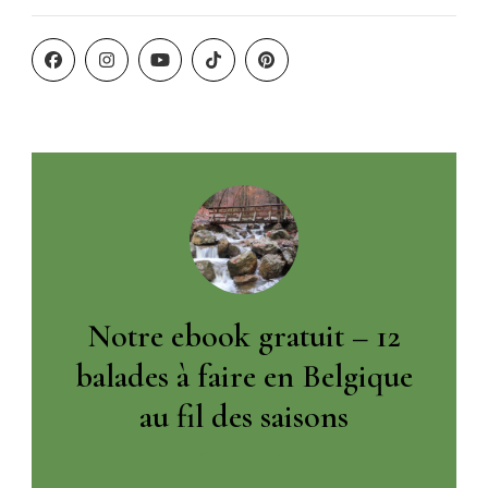
Notre ebook gratuit – 12
balades à faire en Belgique
au fil des saisons