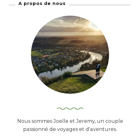
A propos de nous
e
r
c
h
e
r
:
Nous sommes Joelle et Jeremy, un couple
passionné de voyages et d'aventures.