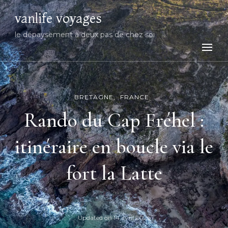
vanlife voyages
le dépaysement à deux pas de chez soi
BRETAGNE
FRANCE
Rando du Cap Fréhel :
itinéraire en boucle via le
fort la Latte
Updated on
14 avril 2026