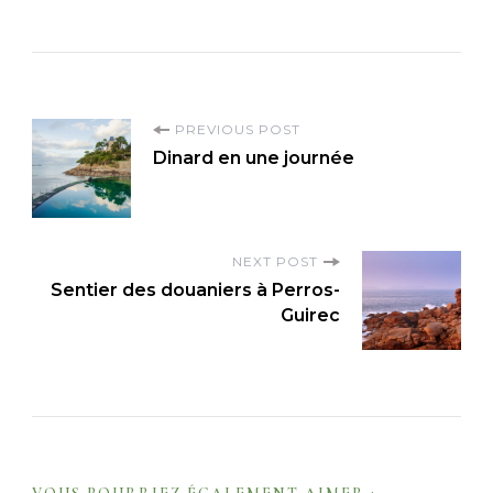
P
PREVIOUS POST
Dinard en une journée
o
s
t
NEXT POST
N
Sentier des douaniers à Perros-
a
Guirec
v
i
g
a
t