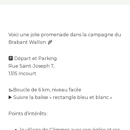
Voici une jolie promenade dans la campagne du
Brabant Wallon. 🌾
🅿️ Départ et Parking:
Rue Saint-Joseph 7,
1315 Incourt
🥾Boucle de 6 km, niveau facile
▶️ Suivre la balise « rectangle bleu et blanc »
Points d’intérêts :
le village de Glimmes avec son église et ses