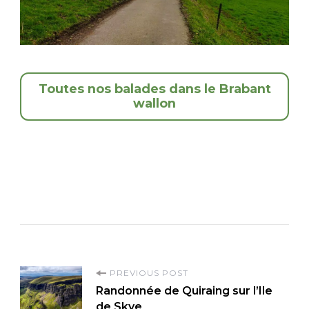
Toutes nos balades dans le Brabant
wallon
P
PREVIOUS POST
Randonnée de Quiraing sur l’Ile
o
de Skye