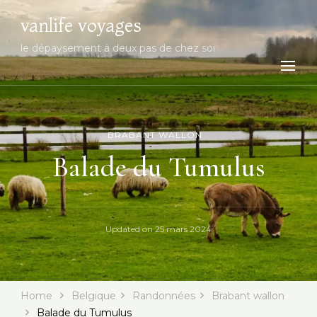
vanlife voyages
le dépaysement à deux pas de chez soi
BRABANT WALLON
Balade du Tumulus
Updated on
25 mars 2024
Home
Belgique
Randonnées
Brabant wallon
Balade du Tumulus