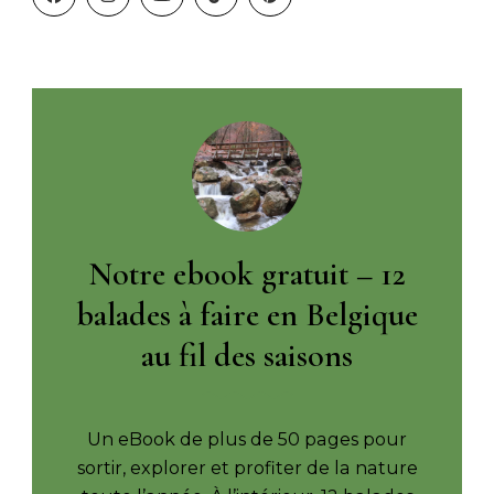
Notre ebook gratuit – 12
balades à faire en Belgique
au fil des saisons
Un eBook de plus de 50 pages pour
sortir, explorer et profiter de la nature