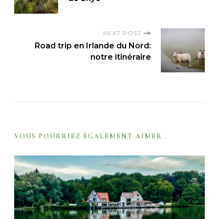
s
t
NEXT POST
N
Road trip en Irlande du Nord:
a
notre itinéraire
v
i
g
a
t
VOUS POURRIEZ ÉGALEMENT AIMER :
i
o
n