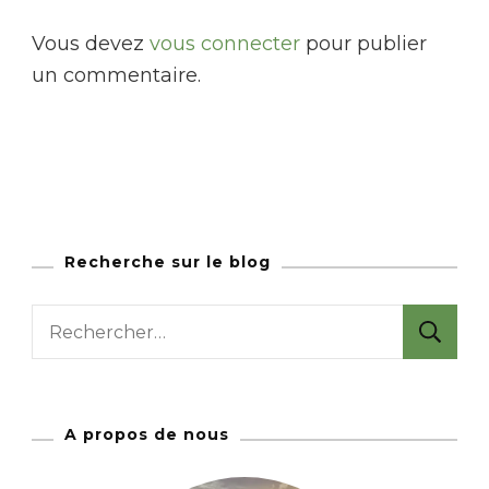
Vous devez
vous connecter
pour publier
un commentaire.
Recherche sur le blog
R
e
c
h
A propos de nous
e
r