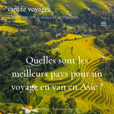
vanlife voyages
le dépaysement à deux pas de chez soi
ASIE
Quelles sont les
meilleurs pays pour un
voyage en van en Asie ?
Updated on
11 septembre 2024