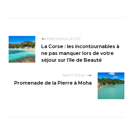
P
PREVIOUS POST
La Corse : les incontournables à
o
ne pas manquer lors de votre
s
séjour sur l’île de Beauté
t
N
NEXT POST
Promenade de la Pierre à Moha
a
v
i
g
a
t