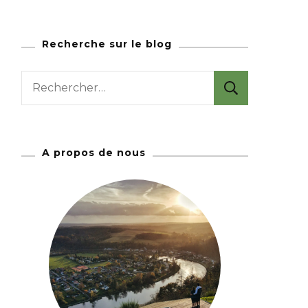
Recherche sur le blog
R
e
c
h
A propos de nous
e
r
c
h
e
r
: