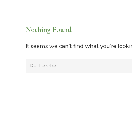
Nothing Found
It seems we can’t find what you’re looki
R
e
c
h
e
r
c
h
e