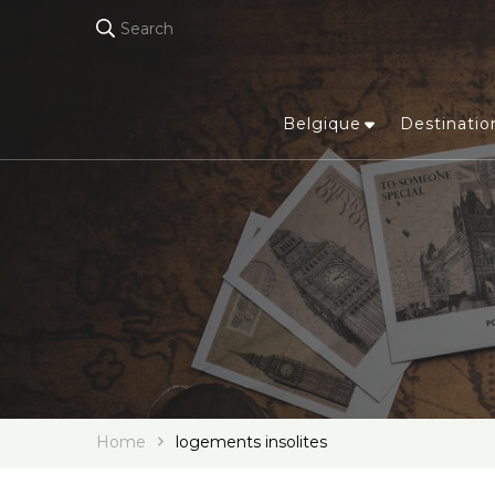
Search
Belgique
Destinatio
Home
logements insolites