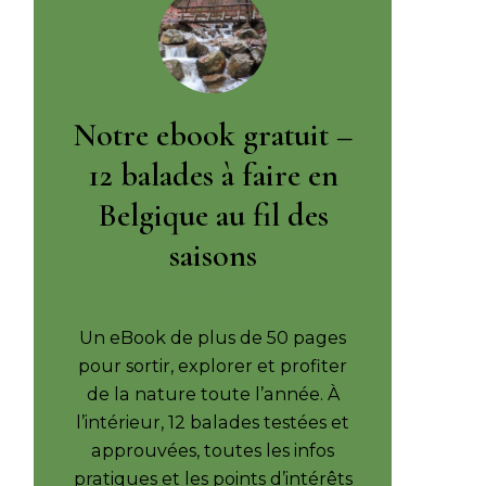
Notre ebook gratuit –
12 balades à faire en
Belgique au fil des
saisons
Un eBook de plus de 50 pages
pour sortir, explorer et profiter
de la nature toute l’année. À
l’intérieur, 12 balades testées et
approuvées, toutes les infos
pratiques et les points d’intérêts