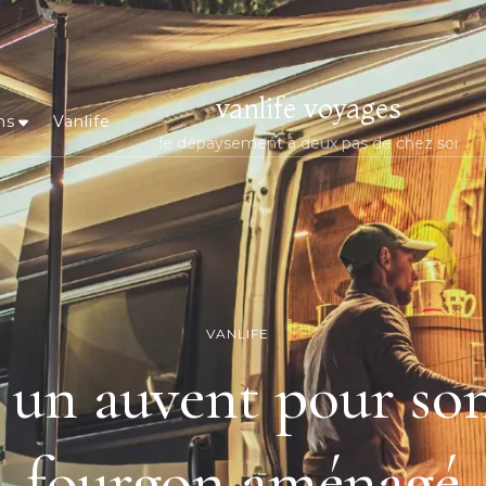
vanlife voyages
ns
Vanlife
le dépaysement à deux pas de chez soi
VANLIFE
 un auvent pour so
fourgon aménagé