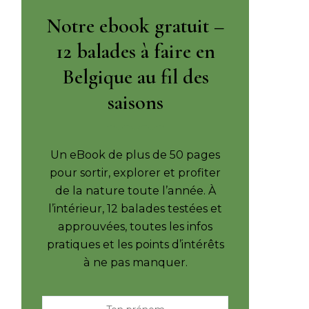
Notre ebook gratuit –
12 balades à faire en
Belgique au fil des
saisons
Un eBook de plus de 50 pages
pour sortir, explorer et profiter
de la nature toute l’année. À
l’intérieur, 12 balades testées et
approuvées, toutes les infos
pratiques et les points d’intérêts
à ne pas manquer.